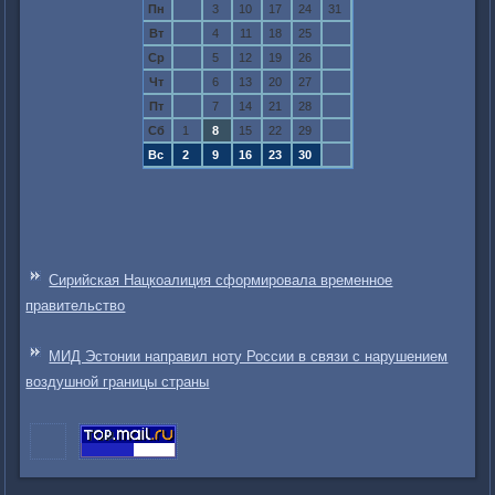
Пн
3
10
17
24
31
Вт
4
11
18
25
Ср
5
12
19
26
Чт
6
13
20
27
Пт
7
14
21
28
Сб
1
8
15
22
29
Вс
2
9
16
23
30
Сирийская Нацкоалиция сформировала временное
правительство
МИД Эстонии направил ноту России в связи с нарушением
воздушной границы страны