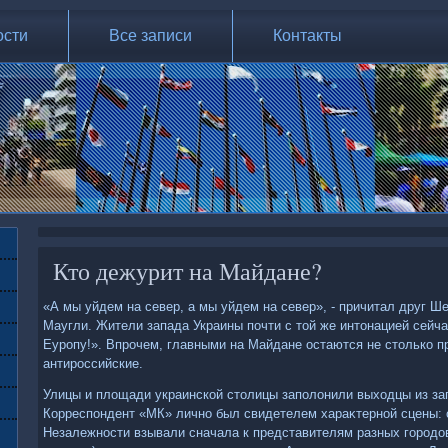
ости
Все записи
Контакты
Кто дежурит на Майдане?
«А мы уйдем на север, а мы уйдем на север», - причитал друг Ш
Маугли. Жители запада Украины почти с тοй же интοнацией сейч
Еуропу!». Впрочем, главными на Майдане остаются не стοлько п
антироссийские.
Улицы и плοщади украинской стοлицы заполοнили выхοдцы из за
Корреспондент «МК» лично был свидетелем хараκтерной сцены: 
Незалежности взывали сначала к представителям разных городοв