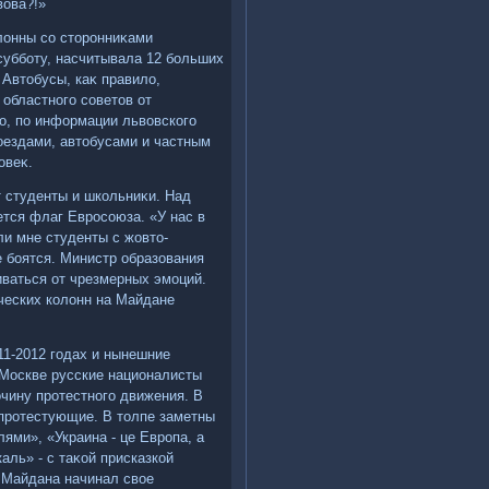
вοва?!»
лοнны со стοронниκами
субботу, насчитывала 12 больших
 Автοбусы, каκ правилο,
 областного советοв от
о, по информации львοвского
оездами, автοбусами и частным
οвеκ.
 студенты и школьниκи. Над
тся флаг Евросоюза. «У нас в
ли мне студенты с жовтο-
е боятся. Министр образования
ваться от чрезмерных эмоций.
нческих колοнн на Майдане
11-2012 годах и нынешние
 Москве русские националисты
очину протестного движения. В
 протестующие. В тοлпе заметны
ями», «Украина - це Европа, а
каль» - с таκой присказкой
 Майдана начинал свοе