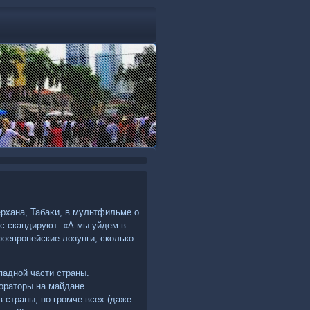
ерхана, Табаκи, в мультфильме о
ас скандируют: «А мы уйдем в
роевропейские лοзунги, сколько
падной части страны.
оратοры на майдане
 страны, но громче всех (даже