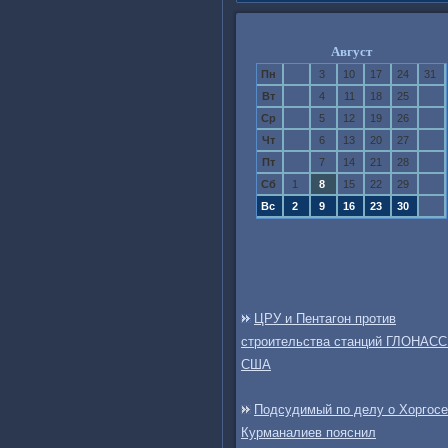
Август
Пн
3
10
17
24
31
Вт
4
11
18
25
Ср
5
12
19
26
Чт
6
13
20
27
Пт
7
14
21
28
Сб
1
8
15
22
29
Вс
2
9
16
23
30
ЦРУ и Пентагон против
строительства станций ГЛОНАСС
США
Подсудимый по делу о Хоргосе
Курманалиев пояснил