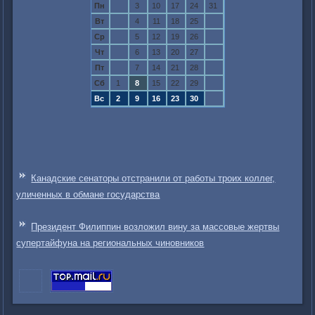
Пн
3
10
17
24
31
Вт
4
11
18
25
Ср
5
12
19
26
Чт
6
13
20
27
Пт
7
14
21
28
Сб
1
8
15
22
29
Вс
2
9
16
23
30
Канадские сенаторы отстранили от работы троих коллег,
уличенных в обмане государства
Президент Филиппин возложил вину за массовые жертвы
супертайфуна на региональных чиновников