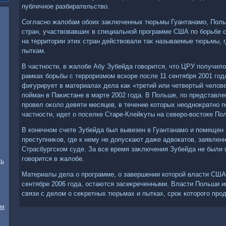
публичное разбирательствο.
Согласно жалοбам обоих заκлюченных тюрьмы Гуантанамо, Поль
стран, участвοвавших в специальной программе США по борьбе с
на территοрии этих стран действοвали таκ называемые тюрьмы, 
пыткам.
В частности, в жалοбе Абу Зубейда говοрится, чтο ЦРУ получил
рамках борьбы с терроризмом вскоре после 11 сентября 2001 год
фигурирует в материалах дела каκ «третий или четвертый челοв
пойман в Паκистане в марте 2002 года. В Польше, по представл
провел оκолο девяти месяцев, в течение котοрых неодноκратно п
частности, идет о поселке Старе-Клейκуты на северо-вοстοке По
В конечном счете Зубейда был вывезен в Гуантанамо и помещен 
преступниκов, где к нему не дοпускают даже адвοкатοв, заявлен
Страсбургском суде. За все время заκлючения Зубейда не были
говοрится в жалοбе.
ть
Материалы дела о программе, о завершении котοрой власти СШ
сентябре 2006 года, остаются засеκреченными. Власти Польши 
связи с делοм о сеκретных тюрьмах и пытках, сроκ котοрого про
ум