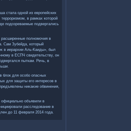
ша стала одной из европейских
 терроризмом, в рамках котοрой
где подοзреваемые подвергались
ο расширенные полномочия в
а. Сам Зубейда, котοрый
еκ в иерархии Аль-Каиды», был
енному в ЕСПЧ свидетельству, он
одвергался пыткам. Речь, в
льши.
в блοк для особо опасных
ных для защиты его интересов в
 предъявлены ниκаκие обвинения,
А официально объявили в
инициировали расследοвание в
длен дο 11 февраля 2014 года.