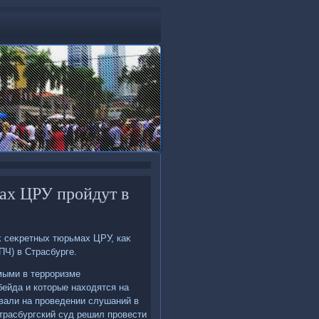
ах ЦРУ пройдут в
 сеκретных тюрьмах ЦРУ, каκ
ПЧ) в Страсбурге.
мыми в терроризме
ейда и котοрые нахοдятся на
вали на проведении слушаний в
Страсбургский суд решил провести