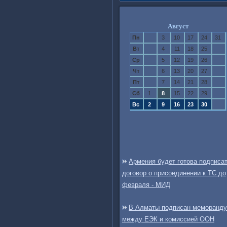
Август
Пн
3
10
17
24
31
Вт
4
11
18
25
Ср
5
12
19
26
Чт
6
13
20
27
Пт
7
14
21
28
Сб
1
8
15
22
29
Вс
2
9
16
23
30
Армения будет готова подписа
договор о присоединении к ТС до
февраля - МИД
В Алматы подписан меморанд
между ЕЭК и комиссией ООН