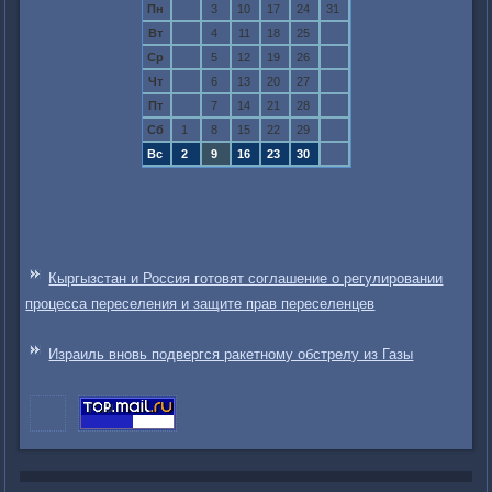
Пн
3
10
17
24
31
Вт
4
11
18
25
Ср
5
12
19
26
Чт
6
13
20
27
Пт
7
14
21
28
Сб
1
8
15
22
29
Вс
2
9
16
23
30
Кыргызстан и Россия готовят соглашение о регулировании
процесса переселения и защите прав переселенцев
Израиль вновь подвергся ракетному обстрелу из Газы