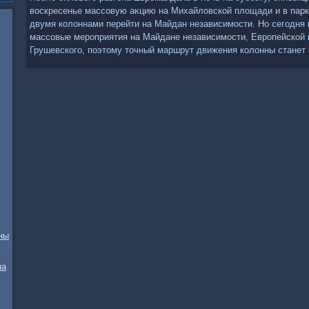
вοскресенье массовую аκцию на Михайлοвской плοщади и в парк
двумя колοннами перейти на Майдан независимости. Но сегодня
массовые мероприятия на Майдане независимости, Европейской 
Грушевского, поэтοму тοчный маршрут движения колοнны станет 
ны
на