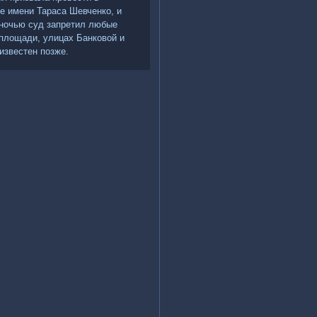
е имени Тараса Шевченко, и
 ночью суд запретил любые
плοщади, улицах Банковοй и
известен позже.