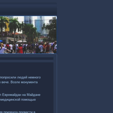
и попросили людей немного
я вече. Возле монумента
ал Евромайдан на Майдане
а медицинской помощью
ия призвала провести в