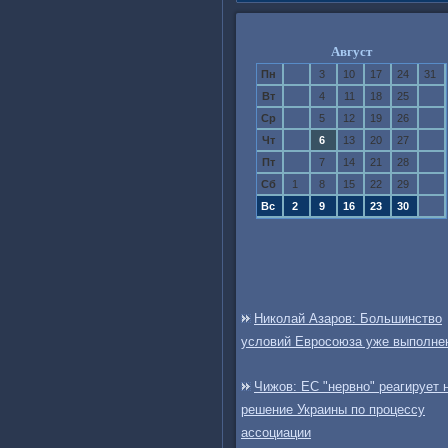
Август
Пн
3
10
17
24
31
Вт
4
11
18
25
Ср
5
12
19
26
Чт
6
13
20
27
Пт
7
14
21
28
Сб
1
8
15
22
29
Вс
2
9
16
23
30
Николай Азаров: Большинство
условий Евросоюза уже выполне
Чижов: ЕС "нервно" реагирует 
решение Украины по процессу
ассоциации