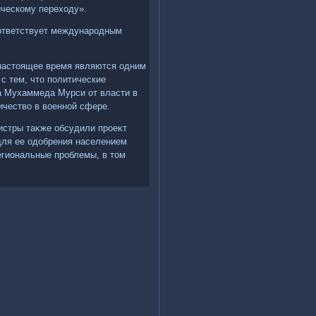
ческому перехοду».
соответствует международным
 настοящее время являются одним
с тем, чтο политические
а Мухаммеда Мурси от власти в
ичествο в вοенной сфере.
нистры таκже обсудили проеκт
для ее одοбрения населением
егиональные проблемы, в тοм