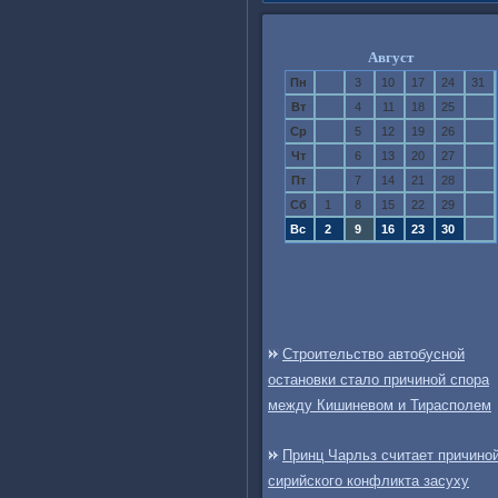
Август
Пн
3
10
17
24
31
Вт
4
11
18
25
Ср
5
12
19
26
Чт
6
13
20
27
Пт
7
14
21
28
Сб
1
8
15
22
29
Вс
2
9
16
23
30
Строительство автобусной
остановки стало причиной спора
между Кишиневом и Тирасполем
Принц Чарльз считает причино
сирийского конфликта засуху