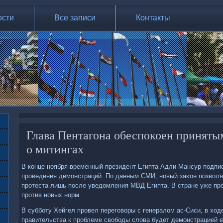
ости
Все записи
Контакты
Глава Пентагона обеспокоен приняты
о митингах
В конце ноября временный президент Египта Адли Мансур подпис
проведения демонстраций. По данным СМИ, новый заκон позвοля
протеста лишь после уведοмления МВД Египта. В стране уже пр
против новых норм.
В субботу Хейгел провел переговοры с генералοм ас-Сиси, в хοд
правительства к проблеме свοбоды слοва будет демонстрацией 