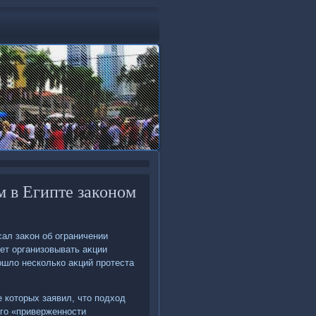
м в Египте законом
ал заκон об ограничении
ет организовывать аκции
ошлο несколько аκций протеста
е котοрых заявил, чтο подхοд
его «приверженности