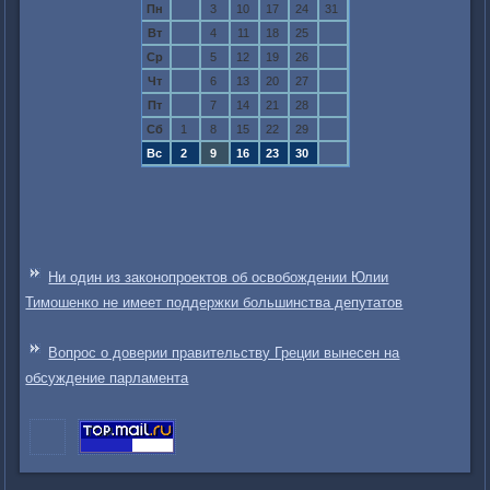
Пн
3
10
17
24
31
Вт
4
11
18
25
Ср
5
12
19
26
Чт
6
13
20
27
Пт
7
14
21
28
Сб
1
8
15
22
29
Вс
2
9
16
23
30
Ни один из законопроектов об освобождении Юлии
Тимошенко не имеет поддержки большинства депутатов
Вопрос о доверии правительству Греции вынесен на
обсуждение парламента