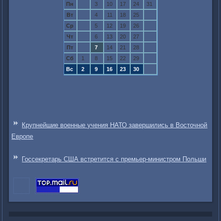
Пн
3
10
17
24
31
Вт
4
11
18
25
Ср
5
12
19
26
Чт
6
13
20
27
Пт
7
14
21
28
Сб
1
8
15
22
29
Вс
2
9
16
23
30
Крупнейшие военные учения НАТО завершились в Восточной
Европе
Госсекретарь США встретится с премьер-министром Польши