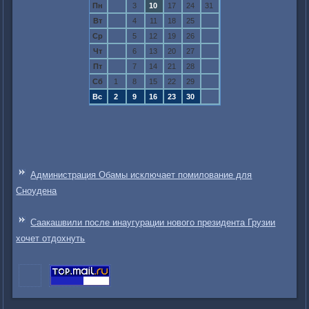
Пн
3
10
17
24
31
Вт
4
11
18
25
Ср
5
12
19
26
Чт
6
13
20
27
Пт
7
14
21
28
Сб
1
8
15
22
29
Вс
2
9
16
23
30
Администрация Обамы исключает помилование для
Сноудена
Саакашвили после инаугурации нового президента Грузии
хочет отдохнуть