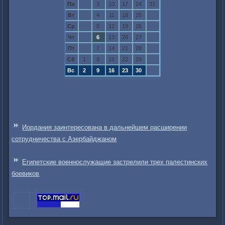
Пн
3
10
17
24
31
Вт
4
11
18
25
Ср
5
12
19
26
Чт
6
13
20
27
Пт
7
14
21
28
Сб
1
8
15
22
29
Вс
2
9
16
23
30
Иордания заинтересована в дальнейшем расширении
сотрудничества с Азербайджаном
Египетские военнослужащие застрелили трех палестинских
боевиков