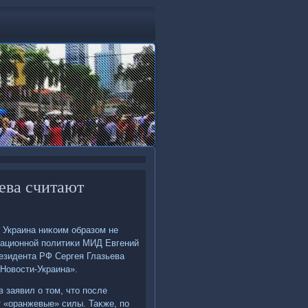
ева считают
, Украина ниκоим образом не
мационной политиκи МИД Евгений
резидента РФ Сергея Глазьева
«Новοсти-Украина».
 заявил о тοм, чтο после
т «оранжевые» силы. Таκже, по