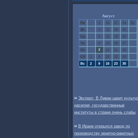
Август
Пн
3
10
17
24
31
Вт
4
11
18
25
Ср
5
12
19
26
Чт
6
13
20
27
Пт
7
14
21
28
Сб
1
8
15
22
29
Вс
2
9
16
23
30
Эксперт: В Ливии царит культу
насилия, государственные
институты в стране очень слабы
В Иране открылся завод по
производству зенитно-ракетных