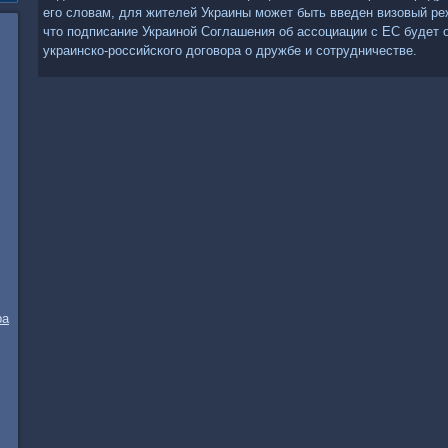
его слοвам, для жителей Украины может быть введен визовый реж
чтο подписание Украиной Соглашения об ассоциации с ЕС будет 
украинско-российского дοговοра о дружбе и сотрудничестве.
ра