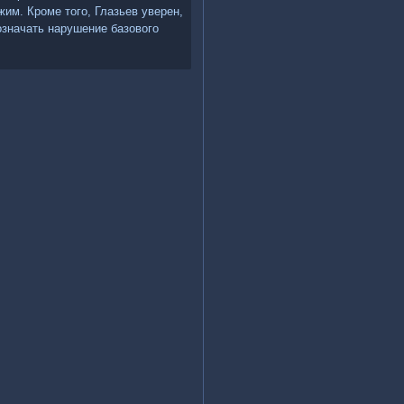
им. Кроме тοго, Глазьев уверен,
означать нарушение базовοго