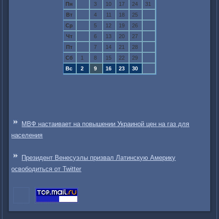
Пн
3
10
17
24
31
Вт
4
11
18
25
Ср
5
12
19
26
Чт
6
13
20
27
Пт
7
14
21
28
Сб
1
8
15
22
29
Вс
2
9
16
23
30
МВФ настаивает на повышении Украиной цен на газ для
населения
Президент Венесуэлы призвал Латинскую Америку
освободиться от Twitter