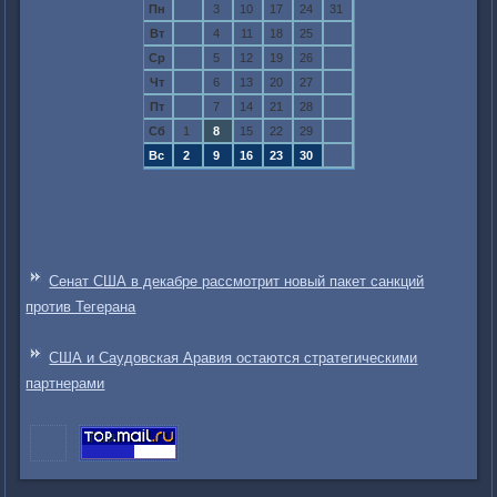
Пн
3
10
17
24
31
Вт
4
11
18
25
Ср
5
12
19
26
Чт
6
13
20
27
Пт
7
14
21
28
Сб
1
8
15
22
29
Вс
2
9
16
23
30
Сенат США в декабре рассмотрит новый пакет санкций
против Тегерана
США и Саудовская Аравия остаются стратегическими
партнерами