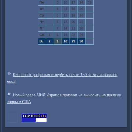
Пн
3
10
17
24
31
Вт
4
11
18
25
Ср
5
12
19
26
Чт
6
13
20
27
Пт
7
14
21
28
Сб
1
8
15
22
29
Вс
2
9
16
23
30
Киевсовет разрешил вырубить почти 150 га Беличанского
леса
Новый глава МИД Израиля призвал не выносить на публику
споры с США