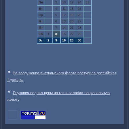
Пн
3
10
17
24
31
Вт
4
11
18
25
Ср
5
12
19
26
Чт
6
13
20
27
Пт
7
14
21
28
Сб
1
8
15
22
29
Вс
2
9
16
23
30
На вооружение вьетнамского флота поступила российская
подлодка
Янукович поднял цены на газ и ослабил национальную
валюту