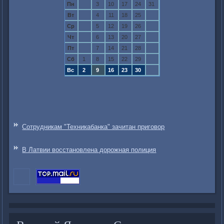
Пн
3
10
17
24
31
Вт
4
11
18
25
Ср
5
12
19
26
Чт
6
13
20
27
Пт
7
14
21
28
Сб
1
8
15
22
29
Вс
2
9
16
23
30
Сотрудникам "Техникабанка" зачитан приговор
В Латвии восстановлена дорожная полиция