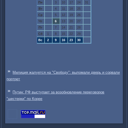
Пн
3
10
17
24
31
Вт
4
11
18
25
Ср
5
12
19
26
Чт
6
13
20
27
Пт
7
14
21
28
Сб
1
8
15
22
29
Вс
2
9
16
23
30
Милиция жалуется на "Свободу": выломали дверь и сорвали
портрет
Путин: РФ выступает за возобновление переговоров
"шестерки" по Корее