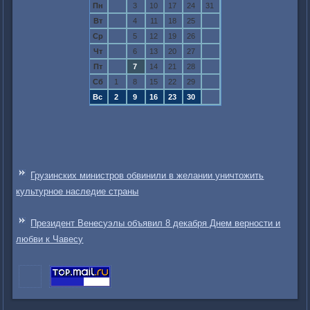
Пн
3
10
17
24
31
Вт
4
11
18
25
Ср
5
12
19
26
Чт
6
13
20
27
Пт
7
14
21
28
Сб
1
8
15
22
29
Вс
2
9
16
23
30
Грузинских министров обвинили в желании уничтожить
культурное наследие страны
Президент Венесуэлы объявил 8 декабря Днем верности и
любви к Чавесу