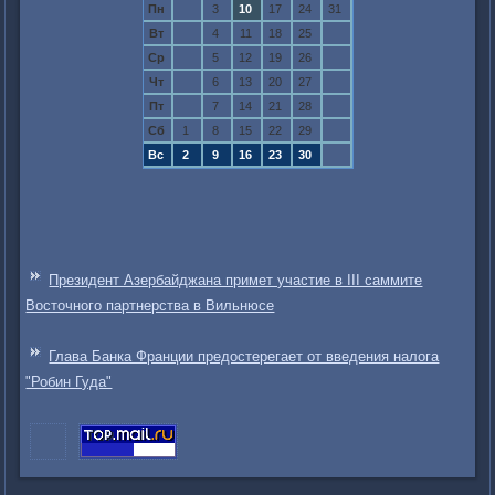
Пн
3
10
17
24
31
Вт
4
11
18
25
Ср
5
12
19
26
Чт
6
13
20
27
Пт
7
14
21
28
Сб
1
8
15
22
29
Вс
2
9
16
23
30
Президент Азербайджана примет участие в III саммите
Восточного партнерства в Вильнюсе
Глава Банка Франции предостерегает от введения налога
"Робин Гуда"