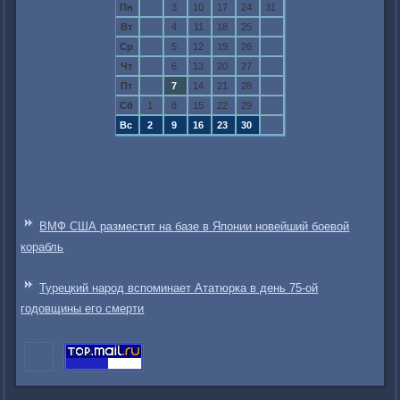
Пн
3
10
17
24
31
Вт
4
11
18
25
Ср
5
12
19
26
Чт
6
13
20
27
Пт
7
14
21
28
Сб
1
8
15
22
29
Вс
2
9
16
23
30
ВМФ США разместит на базе в Японии новейший боевой
корабль
Турецкий народ вспоминает Ататюрка в день 75-ой
годовщины его смерти