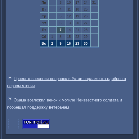
Пн
3
10
17
24
31
Вт
4
11
18
25
Ср
5
12
19
26
Чт
6
13
20
27
Пт
7
14
21
28
Сб
1
8
15
22
29
Вс
2
9
16
23
30
Проект о внесении поправок в Устав парламента одобрен в
первом чтении
Обама возложил венок к могиле Неизвестного солдата и
пообещал поддержку ветеранам