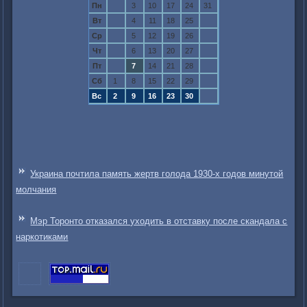
Пн
3
10
17
24
31
Вт
4
11
18
25
Ср
5
12
19
26
Чт
6
13
20
27
Пт
7
14
21
28
Сб
1
8
15
22
29
Вс
2
9
16
23
30
Украина почтила память жертв голода 1930-х годов минутой
молчания
Мэр Торонто отказался уходить в отставку после скандала с
наркотиками