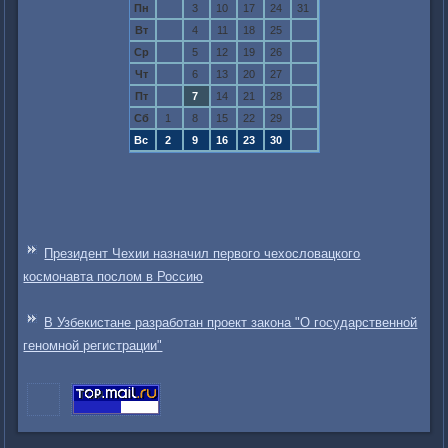
Пн
3
10
17
24
31
Вт
4
11
18
25
Ср
5
12
19
26
Чт
6
13
20
27
Пт
7
14
21
28
Сб
1
8
15
22
29
Вс
2
9
16
23
30
Президент Чехии назначил первого чехословацкого
космонавта послом в Россию
В Узбекистане разработан проект закона "О государственной
геномной регистрации"