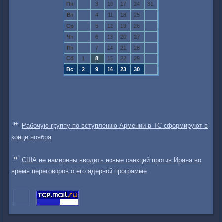
Пн
3
10
17
24
31
Вт
4
11
18
25
Ср
5
12
19
26
Чт
6
13
20
27
Пт
7
14
21
28
Сб
1
8
15
22
29
Вс
2
9
16
23
30
Рабочую группу по вступлению Армении в ТC сформируют в
конце ноября
США не намерены вводить новые санкций против Ирана во
время переговоров о его ядерной программе