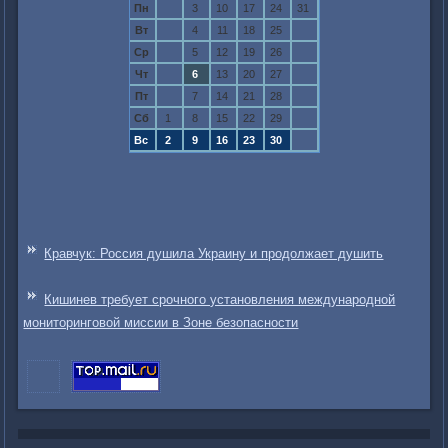
Пн
3
10
17
24
31
Вт
4
11
18
25
Ср
5
12
19
26
Чт
6
13
20
27
Пт
7
14
21
28
Сб
1
8
15
22
29
Вс
2
9
16
23
30
Кравчук: Россия душила Украину и продолжает душить
Кишинев требует срочного установления международной
мониторинговой миссии в Зоне безопасности