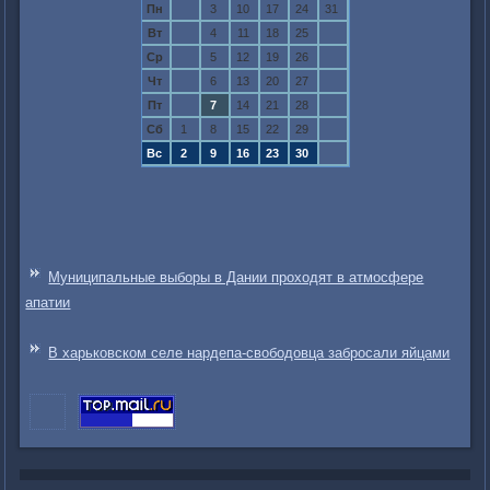
Пн
3
10
17
24
31
Вт
4
11
18
25
Ср
5
12
19
26
Чт
6
13
20
27
Пт
7
14
21
28
Сб
1
8
15
22
29
Вс
2
9
16
23
30
Муниципальные выборы в Дании проходят в атмосфере
апатии
В харьковском селе нардепа-свободовца забросали яйцами