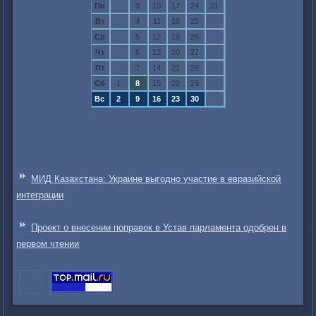
Пн
3
10
17
24
31
Вт
4
11
18
25
Ср
5
12
19
26
Чт
6
13
20
27
Пт
7
14
21
28
Сб
1
8
15
22
29
Вс
2
9
16
23
30
МИД Казахстана: Украине выгодно участие в евразийской
интеграции
Проект о внесении поправок в Устав парламента одобрен в
первом чтении