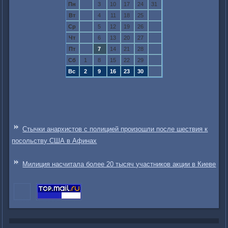
Пн
3
10
17
24
31
Вт
4
11
18
25
Ср
5
12
19
26
Чт
6
13
20
27
Пт
7
14
21
28
Сб
1
8
15
22
29
Вс
2
9
16
23
30
Стычки анархистов с полицией произошли после шествия к
посольству США в Афинах
Милиция насчитала более 20 тысяч участников акции в Киеве